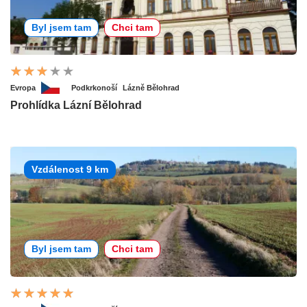
Byl jsem tam
Chci tam
Evropa
Podkrkonoší
Lázně Bělohrad
Prohlídka Lázní Bělohrad
Vzdálenost 9 km
Byl jsem tam
Chci tam