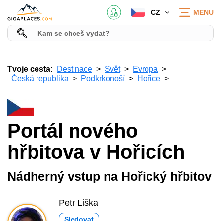
CZ
MENU
Tvoje cesta:
Destinace
Svět
Evropa
Česká republika
Podkrkonoší
Hořice
Portál nového
hřbitova v Hořicích
Nádherný vstup na Hořický hřbitov
Petr Liška
Sledovat