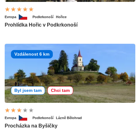
Evropa
Podkrkonoší
Hořice
Prohlídka Hořic v Podkrkonoší
Vzdálenost 6 km
Byl jsem tam
Chci tam
Evropa
Podkrkonoší
Lázně Bělohrad
Procházka na Byšičky