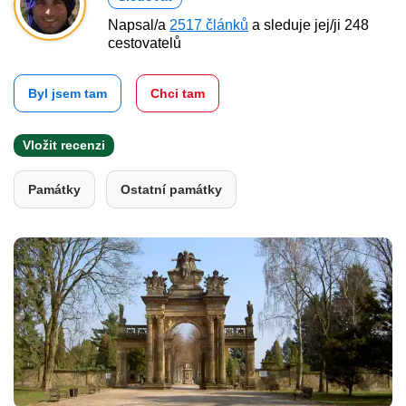
Napsal/a
2517 článků
a sleduje jej/ji 248
cestovatelů
Byl jsem tam
Chci tam
Vložit recenzi
Památky
Ostatní památky