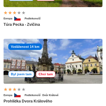
Evropa
Podkrkonoší
Túra Pecka - Zvičina
Vzdálenost 14 km
Byl jsem tam
Chci tam
Evropa
Podkrkonoší
Dvůr Králové
Prohlídka Dvora Králového