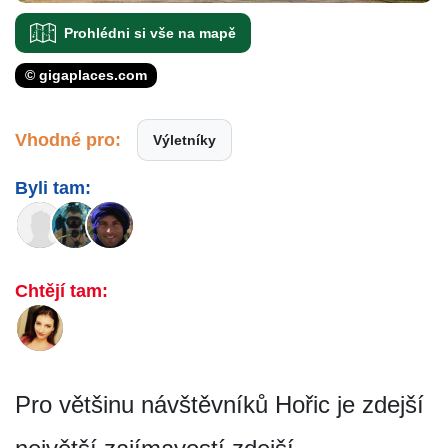
Prohlédni si vše na mapě
© gigaplaces.com
Vhodné pro:
Výletníky
Byli tam:
Chtějí tam:
Pro většinu návštěvníků Hořic je zdejší