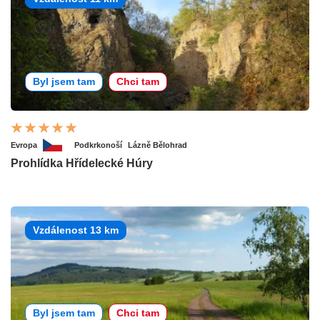
Byl jsem tam
Chci tam
Evropa
Podkrkonoší
Lázně Bělohrad
Prohlídka Hřídelecké Húry
Vzdálenost 13 km
Byl jsem tam
Chci tam