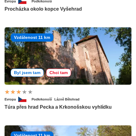
Evropa
Podkrkonoší
Procházka okolo kopce Vyšehrad
Vzdálenost 11 km
Byl jsem tam
Chci tam
Evropa
Podkrkonoší
Lázně Bělohrad
Túra přes hrad Pecka a Krkonošskou vyhlídku
Vzdálenost 11 km