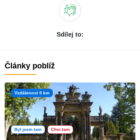
Sdílej to:
Články poblíž
Vzdálenost 0 km
Byl jsem tam
Chci tam