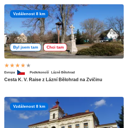
Vzdálenost 8 km
Byl jsem tam
Chci tam
Evropa
Podkrkonoší
Lázně Bělohrad
Cesta K. V. Raise z Lázní Bělohrad na Zvičinu
Vzdálenost 8 km