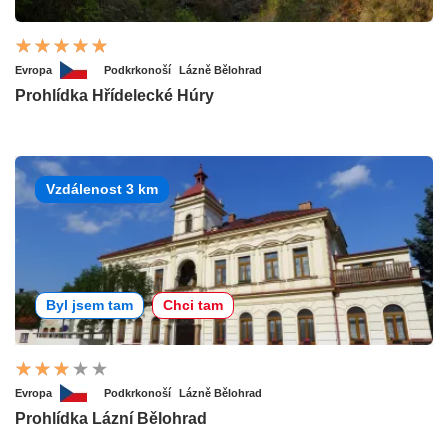
Evropa
Podkrkonoší
Lázně Bělohrad
Prohlídka Hřídelecké Húry
Vzdálenost 3 km
Byl jsem tam
Chci tam
Evropa
Podkrkonoší
Lázně Bělohrad
Prohlídka Lázní Bělohrad