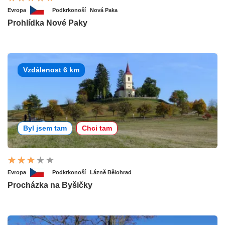
Evropa
Podkrkonoší
Nová Paka
Prohlídka Nové Paky
Vzdálenost 6 km
Byl jsem tam
Chci tam
Evropa
Podkrkonoší
Lázně Bělohrad
Procházka na Byšičky