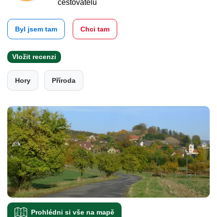
cestovatelů
Byl jsem tam
Chci tam
Vložit recenzi
Hory
Příroda
Prohlédni si vše na mapě