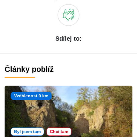
Sdílej to:
Články poblíž
Vzdálenost 0 km
Byl jsem tam
Chci tam