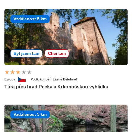
Vzdálenost 5 km
Byl jsem tam
Chci tam
Evropa
Podkrkonoší
Lázně Bělohrad
Túra přes hrad Pecka a Krkonošskou vyhlídku
Vzdálenost 5 km