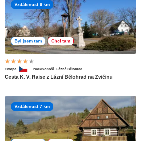
Vzdálenost 6 km
Byl jsem tam
Chci tam
Evropa
Podkrkonoší
Lázně Bělohrad
Cesta K. V. Raise z Lázní Bělohrad na Zvičinu
Vzdálenost 7 km