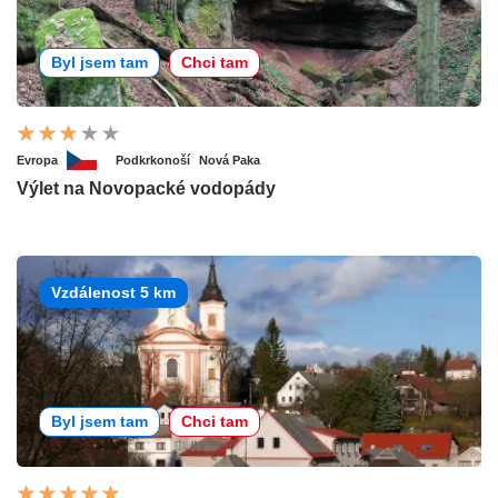
Byl jsem tam
Chci tam
Evropa
Podkrkonoší
Nová Paka
Výlet na Novopacké vodopády
Vzdálenost 5 km
Byl jsem tam
Chci tam