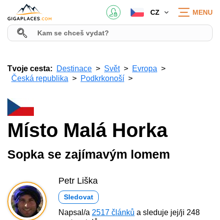
CZ
MENU
Tvoje cesta:
Destinace
Svět
Evropa
Česká republika
Podkrkonoší
Místo Malá Horka
Sopka se zajímavým lomem
Petr Liška
Sledovat
Napsal/a
2517 článků
a sleduje jej/ji 248