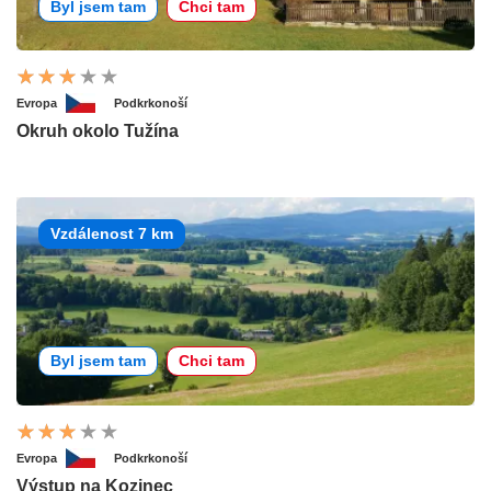
Byl jsem tam
Chci tam
Evropa
Podkrkonoší
Okruh okolo Tužína
Vzdálenost 7 km
Byl jsem tam
Chci tam
Evropa
Podkrkonoší
Výstup na Kozinec