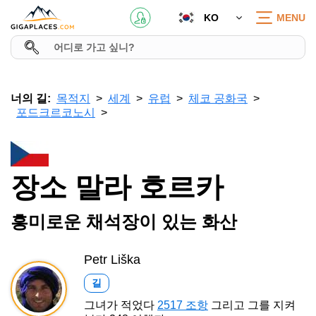
KO
MENU
너의 길:
목적지
세계
유럽
체코 공화국
포드크르코노시
장소 말라 호르카
흥미로운 채석장이 있는 화산
Petr Liška
길
그녀가 적었다
2517 조항
그리고 그를 지켜