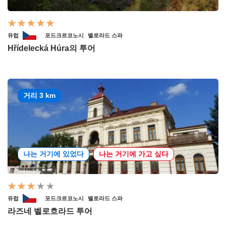
유럽
포드크르코노시
벨로라드 스파
Hřídelecká Húra의 투어
거리 3 km
나는 거기에 있었다
나는 거기에 가고 싶다
유럽
포드크르코노시
벨로라드 스파
라즈네 벨로흐라드 투어