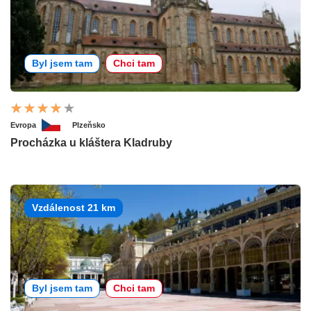
Byl jsem tam
Chci tam
Evropa
Plzeňsko
Procházka u kláštera Kladruby
Vzdálenost 21 km
Byl jsem tam
Chci tam