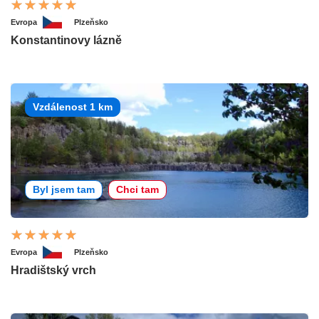
Evropa
Plzeňsko
Konstantinovy lázně
Vzdálenost 1 km
Byl jsem tam
Chci tam
Evropa
Plzeňsko
Hradištský vrch