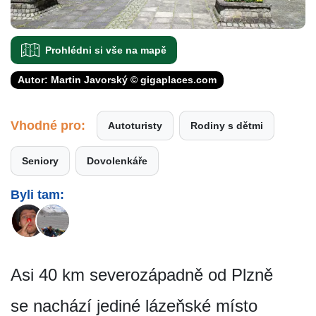
Prohlédni si vše na mapě
Autor: Martin Javorský © gigaplaces.com
Vhodné pro:
Autoturisty
Rodiny s dětmi
Seniory
Dovolenkáře
Byli tam:
Asi 40 km severozápadně od Plzně
se nachází jediné lázeňské místo