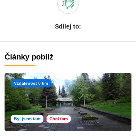
Sdílej to:
Články poblíž
Vzdálenost 0 km
Byl jsem tam
Chci tam