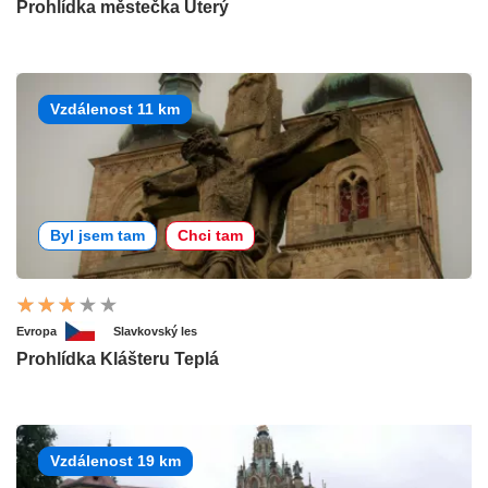
Prohlídka městečka Úterý
Vzdálenost 11 km
Byl jsem tam
Chci tam
Evropa
Slavkovský les
Prohlídka Klášteru Teplá
Vzdálenost 19 km