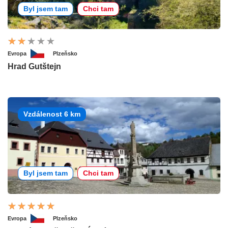
Byl jsem tam
Chci tam
Evropa
Plzeňsko
Hrad Gutštejn
Vzdálenost 6 km
Byl jsem tam
Chci tam
Evropa
Plzeňsko