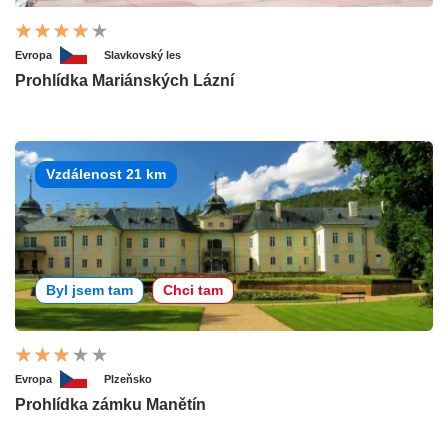
Evropa
Slavkovský les
Prohlídka Mariánských Lázní
Vzdálenost 21 km
Byl jsem tam
Chci tam
Evropa
Plzeňsko
Prohlídka zámku Manětín