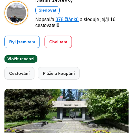
Martin Javorský
Sledovat
Napsal/a
378 článků
a sleduje jej/ji 16
cestovatelů
Byl jsem tam
Chci tam
Vložit recenzi
Cestování
Pláže a koupání