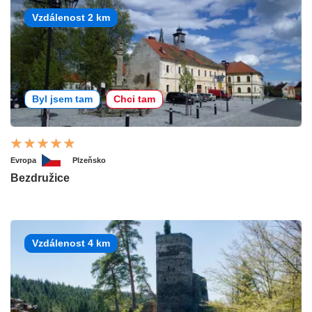
Vzdálenost 2 km
Byl jsem tam
Chci tam
Evropa
Plzeňsko
Bezdružice
Vzdálenost 4 km