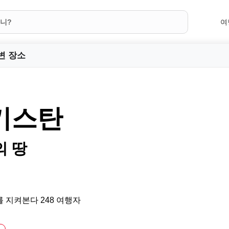
여
변 장소
키스탄
의 땅
 지켜본다 248 여행자