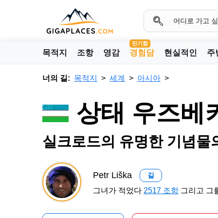
진기함
목적지
조항
영감
경험담
현실적인
주
너의 길:
목적지
세계
아시아
상태 우즈베
실크로드의 유명한 기념물
Petr Liška
길
그녀가 적었다
2517 조항
그리고 그를