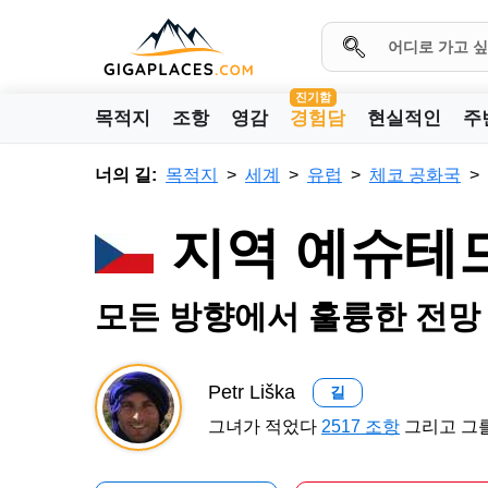
진기함
목적지
조항
영감
경험담
현실적인
주
너의 길:
목적지
세계
유럽
체코 공화국
지역 예슈테
모든 방향에서 훌륭한 전망
Petr Liška
길
그녀가 적었다
2517 조항
그리고 그를