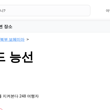
여
변 장소
북부 보헤미아
드 능선
 지켜본다 248 여행자