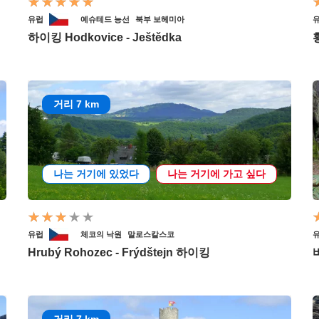
유럽
예슈테드 능선
북부 보헤미아
하이킹 Hodkovice - Ještědka
거리 7 km
나는 거기에 있었다
나는 거기에 가고 싶다
유럽
체코의 낙원
말로스칼스코
Hrubý Rohozec - Frýdštejn 하이킹
거리 7 km