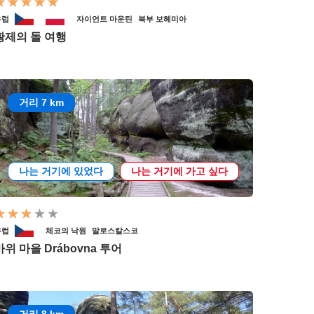
유럽
자이언트 마운틴
북부 보헤미아
황제의 돌 여행
거리 7 km
나는 거기에 있었다
나는 거기에 가고 싶다
유럽
체코의 낙원
말로스칼스코
바위 마을 Drábovna 투어
거리 8 km