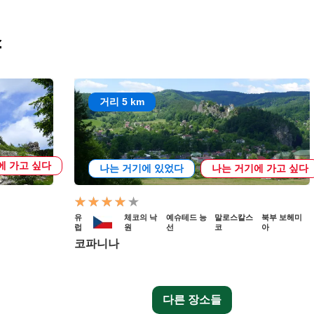
소
거리 5 km
에 가고 싶다
나는 거기에 있었다
나는 거기에 가고 싶다
유
체코의 낙
예슈테드 능
말로스칼스
북부 보헤미
럽
원
선
코
아
코파니나
다른 장소들