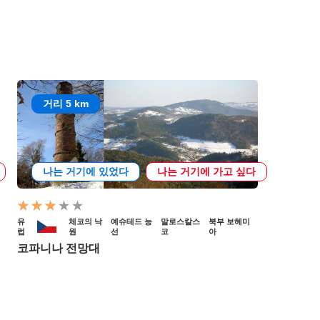
거리 5 km
나는 거기에 있었다
나는 거기에 가고 싶다
유
체코의 낙
예슈테드 능
말로스칼스
북부 보헤미
럽
원
선
코
아
코파니나 전망대