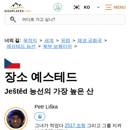
KO
MENU
너의 길:
목적지
세계
유럽
체코 공화국
예슈테드 능선
북부 보헤미아
장소 예스테드
Ještěd 능선의 가장 높은 산
Petr Liška
길
그녀가 적었다
2517 조항
그리고 그를 지켜