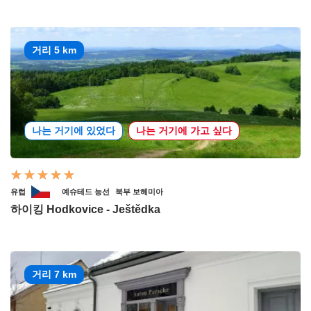
거리 5 km
나는 거기에 있었다
나는 거기에 가고 싶다
유럽
예슈테드 능선
북부 보헤미아
하이킹 Hodkovice - Ještědka
거리 7 km