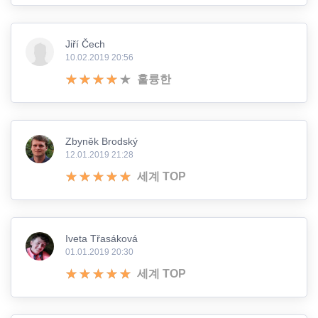
Jiří Čech
10.02.2019 20:56
훌륭한
Zbyněk Brodský
12.01.2019 21:28
세계 TOP
Iveta Třasáková
01.01.2019 20:30
세계 TOP