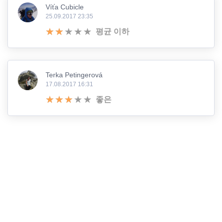
Víťa Cubicle
25.09.2017 23:35
평균 이하
Terka Petingerová
17.08.2017 16:31
좋은