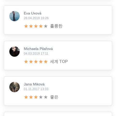
Eva Uxová
26.04.2018 16:26
훌륭한
Michaela Pilařová
04.03.2018 17:11
세계 TOP
Jana Miková
01.11.2017 13:33
좋은