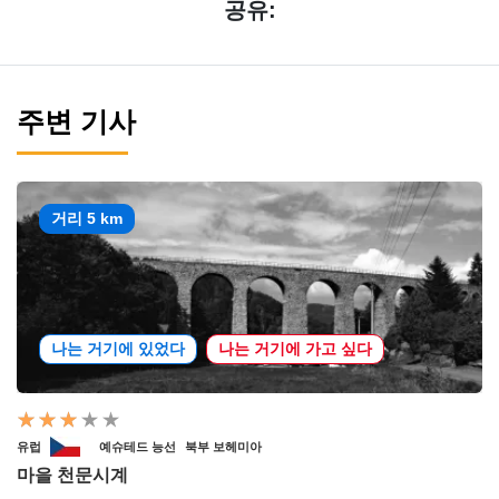
공유:
주변 기사
거리 5 km
나는 거기에 있었다
나는 거기에 가고 싶다
유럽
예슈테드 능선
북부 보헤미아
마을 천문시계