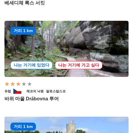
베세디체 록스 서킷
거리 1 km
나는 거기에 있었다
나는 거기에 가고 싶다
유럽
체코의 낙원
말로스칼스코
바위 마을 Drábovna 투어
거리 1 km