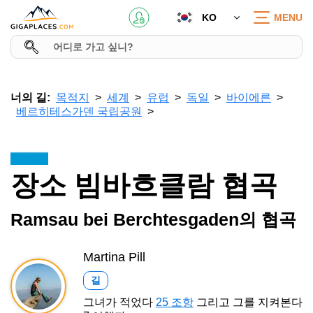
KO
MENU
너의 길:
목적지
세계
유럽
독일
바이에른
베르히테스가덴 국립공원
장소 빔바흐클람 협곡
Ramsau bei Berchtesgaden의 협곡
Martina Pill
길
그녀가 적었다
25 조항
그리고 그를 지켜본다