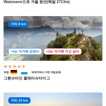
Watzmann으로 겨울 등반(해발 2713m)
거리 8 km
나는 거기에 있었다
나는 거기에 가고 싶다
유럽
베르히테스가덴 국립공원
그륀슈타인 클레터슈타이그
거리 10 km