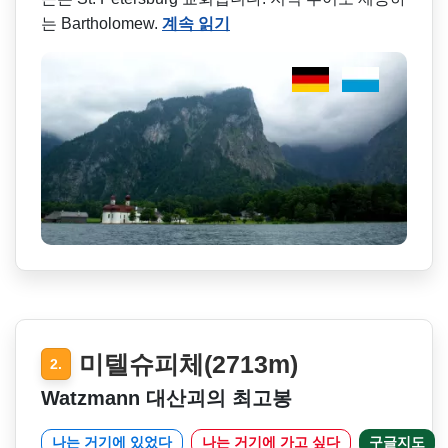
는 Bartholomew.
계속 읽기
미텔슈피체(2713m)
2.
Watzmann 대산괴의 최고봉
나는 거기에 있었다
나는 거기에 가고 싶다
구글지도