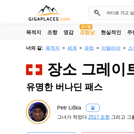
진기함
목적지
조항
영감
경험담
현실적인
주
너의 길:
목적지
세계
유럽
이탈리아
스
장소 그레이
유명한 버나딘 패스
Petr Liška
길
그녀가 적었다
2517 조항
그리고 그를