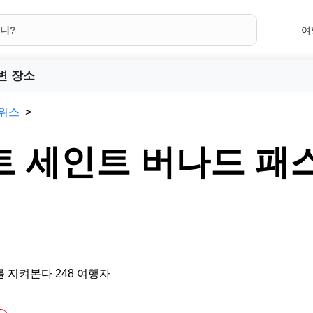
여
변 장소
위스
트 세인트 버나드 패
 지켜본다 248 여행자