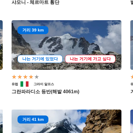
샤모니 - 체르마트 횡단
거리 39 km
나는 거기에 있었다
나는 거기에 가고 싶다
유럽
그라이 알프스
그란파라디소 등반(해발 4061m)
거리 41 km