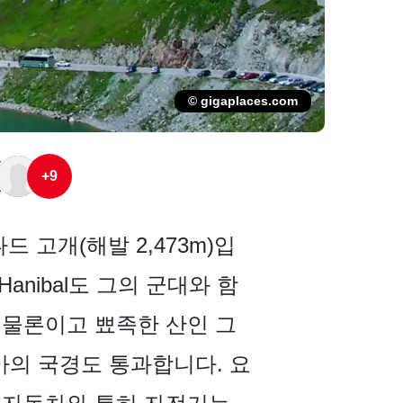
© gigaplaces.com
+9
 고개(해발 2,473m)입
anibal도 그의 군대와 함
 물론이고 뾰족한 산인 그
아의 국경도 통과합니다. 요