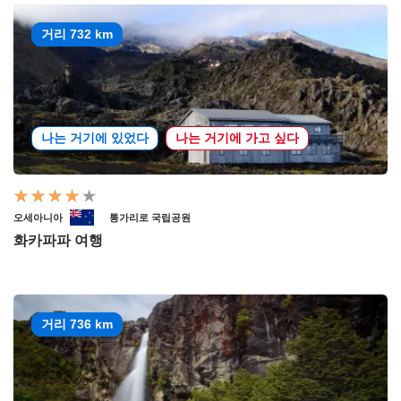
거리 732 km
나는 거기에 있었다
나는 거기에 가고 싶다
오세아니아
통가리로 국립공원
화카파파 여행
거리 736 km