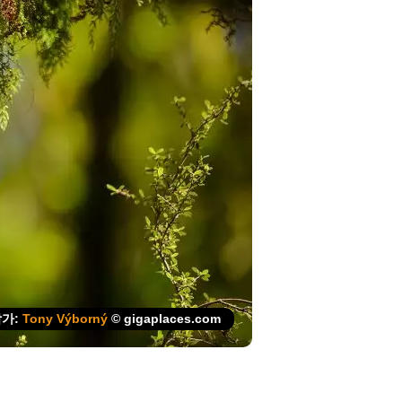
작가:
Tony Výborný
© gigaplaces.com