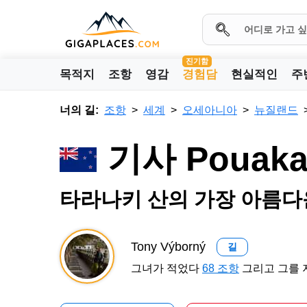
진기함
목적지
조항
영감
경험담
현실적인
주
너의 길:
조항
세계
오세아니아
뉴질랜드
기사 Pouak
타라나키 산의 가장 아름다
Tony Výborný
길
그녀가 적었다
68 조항
그리고 그를 