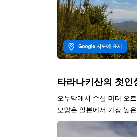
Google 지도에 표시
타라나키산의 첫인
오두막에서 수십 미터 오르
모양은 일본에서 가장 높은