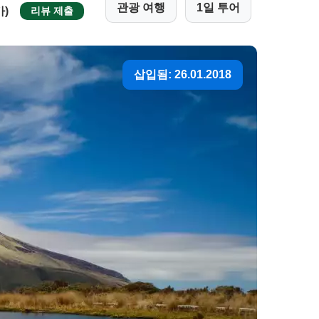
관광 여행
1일 투어
가)
리뷰 제출
삽입됨: 26.01.2018