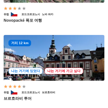
유럽
포드크르코노시
노바 파카
Novopacké 폭포 여행
거리 12 km
나는 거기에 있었다
나는 거기에 가고 싶다
유럽
포드크르코노시
브르흐라비
브르흐라비 투어