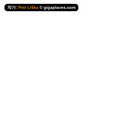
작가:
Petr Liška
© gigaplaces.com