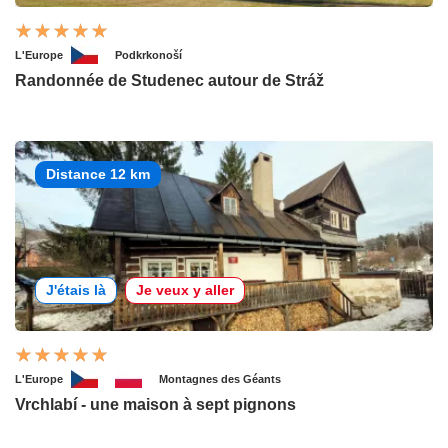
L'Europe
Podkrkonoší
Randonnée de Studenec autour de Stráž
Distance 12 km
J'étais là
Je veux y aller
L'Europe
Montagnes des Géants
Vrchlabí - une maison à sept pignons