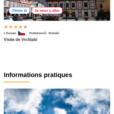
J'étais là
Je veux y aller
L'Europe
Podkrkonoší
Vrchlabí
Visite de Vrchlabí
Informations pratiques