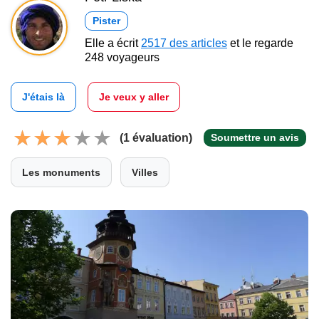
Pister
Elle a écrit
2517 des articles
et le regarde
248 voyageurs
J'étais là
Je veux y aller
(1 évaluation)
Soumettre un avis
Les monuments
Villes