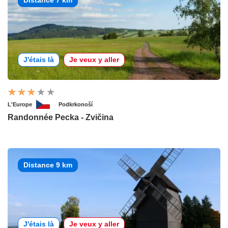
Distance 7 km
J'étais là
Je veux y aller
L'Europe
Podkrkonoší
Randonnée Pecka - Zvičina
Distance 9 km
J'étais là
Je veux y aller