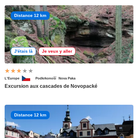
Distance 12 km
J'étais là
Je veux y aller
L'Europe
Podkrkonoší
Nova Paka
Excursion aux cascades de Novopacké
Distance 12 km