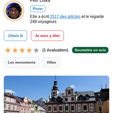
Petr Liška
Pister
Elle a écrit
2517 des articles
et le regarde
248 voyageurs
J'étais là
Je veux y aller
(1 évaluation)
Soumettre un avis
Les monuments
Villes