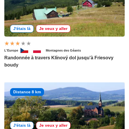
J'étais là
Je veux y aller
L'Europe
Montagnes des Géants
Randonnée à travers Klínový dol jusqu'à Friesovy
boudy
Distance 8 km
J'étais là
Je veux y aller