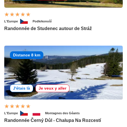
L'Europe
Podkrkonoší
Randonnée de Studenec autour de Stráž
Distance 8 km
J'étais là
Je veux y aller
L'Europe
Montagnes des Géants
Randonnée Černý Důl - Chalupa Na Rozcestí