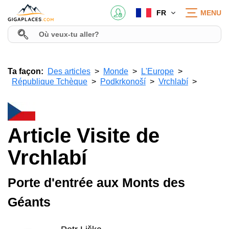
FR
MENU
Ta façon:
Des articles
Monde
L'Europe
République Tchèque
Podkrkonoší
Vrchlabí
Article Visite de
Vrchlabí
Porte d'entrée aux Monts des
Géants