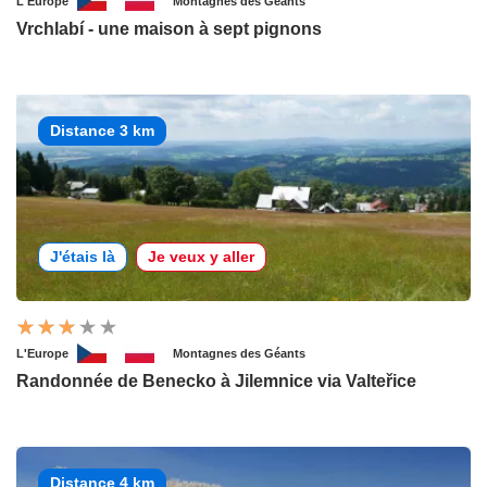
L'Europe
Montagnes des Géants
Vrchlabí - une maison à sept pignons
Distance 3 km
J'étais là
Je veux y aller
L'Europe
Montagnes des Géants
Randonnée de Benecko à Jilemnice via Valteřice
Distance 4 km