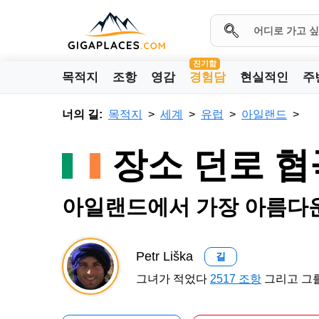
진기함
목적지
조항
영감
경험담
현실적인
주
너의 길:
목적지
세계
유럽
아일랜드
장소 던로 협
아일랜드에서 가장 아름다
Petr Liška
길
그녀가 적었다
2517 조항
그리고 그를