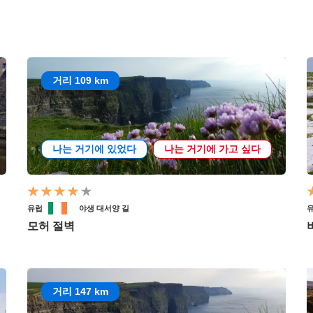
거리 109 km
나는 거기에 있었다
나는 거기에 가고 싶다
유럽
야생 대서양 길
모허 절벽
거리 147 km