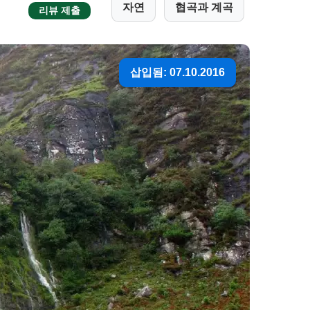
자연
협곡과 계곡
리뷰 제출
삽입됨: 07.10.2016