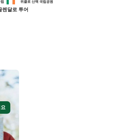
유럽
위클로 산맥 국립공원
글렌달로 투어
세요