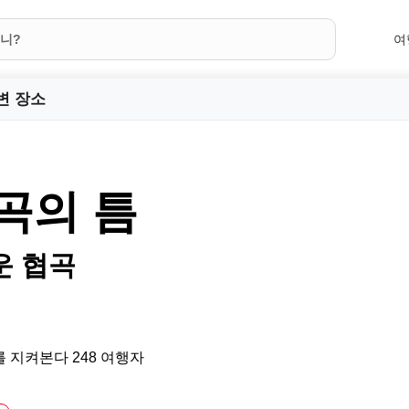
여
변 장소
곡의 틈
운 협곡
 지켜본다 248 여행자