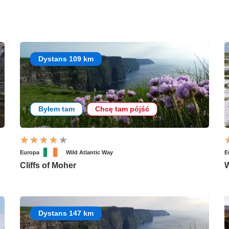
Dystans 109 km
Byłem tam
Chcę tam pójść
Europa
Wild Atlantic Way
E
Cliffs of Moher
W
Dystans 147 km