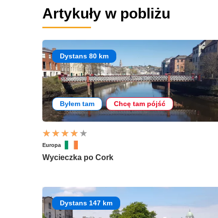
Artykuły w pobliżu
Dystans 80 km
Byłem tam
Chcę tam pójść
Europa
Wycieczka po Cork
Dystans 147 km