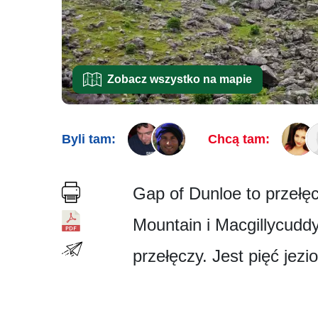
Zobacz wszystko na mapie
Byli tam:
Chcą tam:
Gap of Dunloe to przełę
Mountain i Macgillycud­
przełęczy. Jest pięć jezi