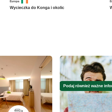
Europa
E
Wycieczka do Konga i okolic
W
Podaj również ważne info