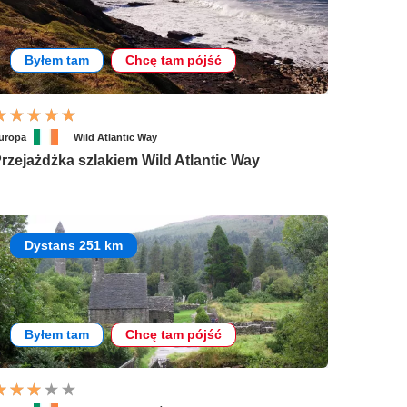
Byłem tam
Chcę tam pójść
uropa
Wild Atlantic Way
rzejażdżka szlakiem Wild Atlantic Way
Dystans 251 km
Byłem tam
Chcę tam pójść