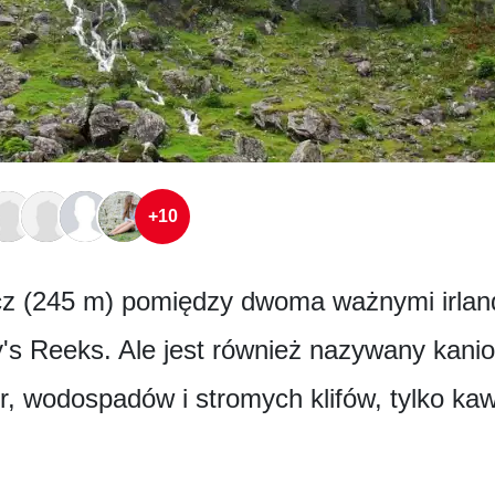
+10
cz (245 m) pomiędzy dwoma ważnymi irlan
dy's Reeks. Ale jest również nazywany kan
or, wodospadów i stromych klifów, tylko kaw