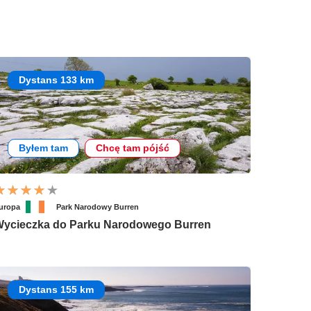
Dystans 133 km
Byłem tam
Chcę tam pójść
uropa
Park Narodowy Burren
ycieczka do Parku Narodowego Burren
Dystans 155 km