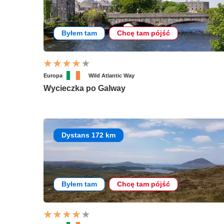
Byłem tam
Chcę tam pójść
Europa
Wild Atlantic Way
Wycieczka po Galway
Dystans 172 km
Byłem tam
Chcę tam pójść