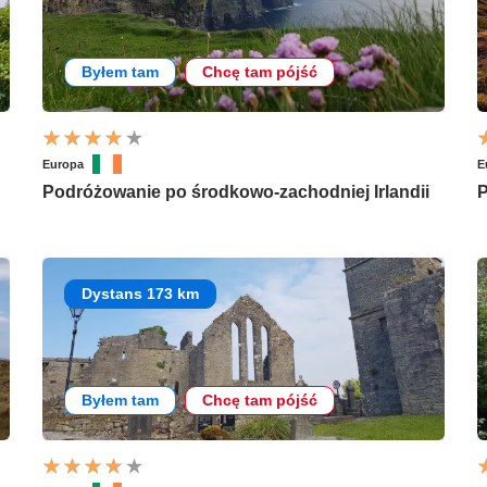
Byłem tam
Chcę tam pójść
Europa
E
Podróżowanie po środkowo-zachodniej Irlandii
P
Dystans 173 km
Byłem tam
Chcę tam pójść