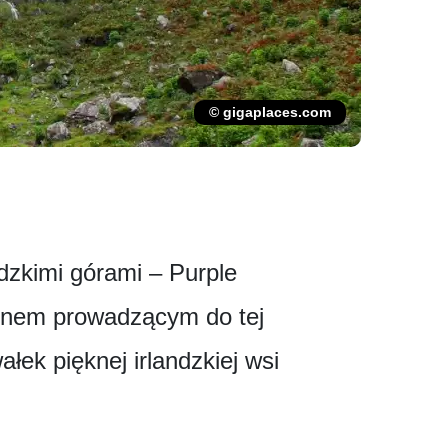
© gigaplaces.com
dzkimi górami – Purple
ionem prowadzącym do tej
ałek pięknej irlandzkiej wsi