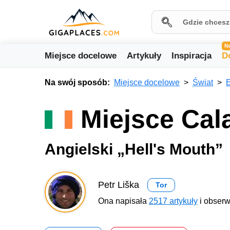
N
Miejsce docelowe
Artykuły
Inspiracja
D
Na swój sposób:
Miejsce docelowe
Świat
Miejsce Cala
Angielski „Hell's Mouth”
Petr Liška
Tor
Ona napisała
2517 artykuły
i obserw