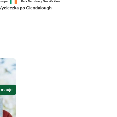
uropa
Park Narodowy Gór Wicklow
ycieczka po Glendalough
rmacje