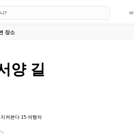
여
변 장소
서양 길
 지켜본다 15 여행자