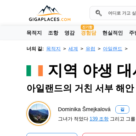
진기함
목적지
조항
영감
경험담
현실적인
주
너의 길:
목적지
세계
유럽
아일랜드
지역 야생 대
아일랜드의 거친 서부 해안
Dominika Šmejkalová
길
그녀가 적었다
139 조항
그리고 그를