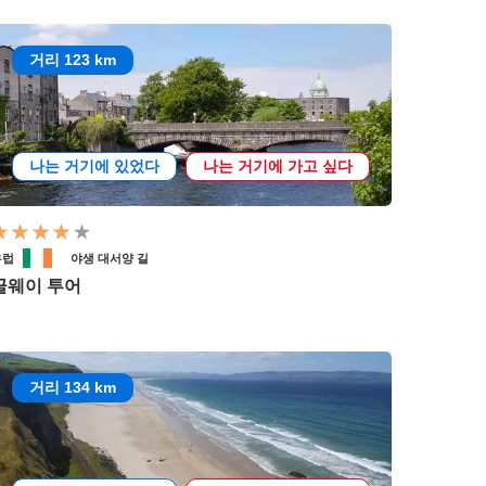
거리 123 km
나는 거기에 있었다
나는 거기에 가고 싶다
유럽
야생 대서양 길
골웨이 투어
거리 134 km