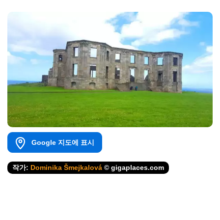
Google 지도에 표시
작가:
Dominika Šmejkalová
© gigaplaces.com