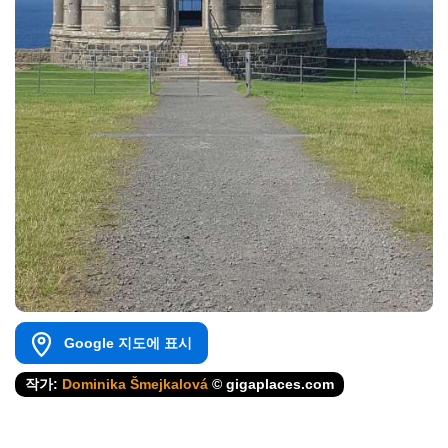
Google 지도에 표시
작가:
Dominika Šmejkalová
© gigaplaces.com