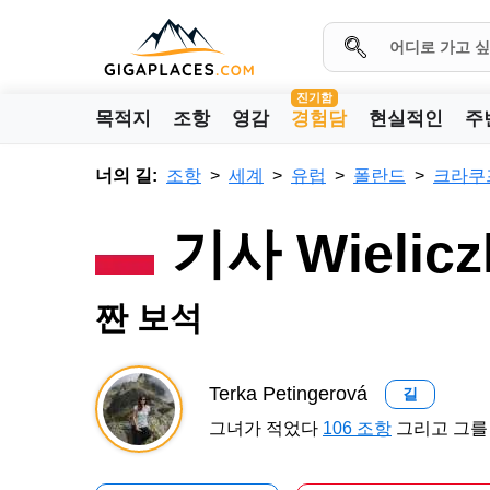
진기함
목적지
조항
영감
경험담
현실적인
주
너의 길:
조항
세계
유럽
폴란드
크라쿠
기사 Wieli
짠 보석
Terka Petingerová
길
그녀가 적었다
106 조항
그리고 그를