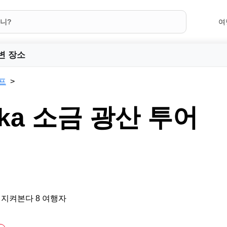
여
변 장소
프
czka 소금 광산 투어
 지켜본다 8 여행자