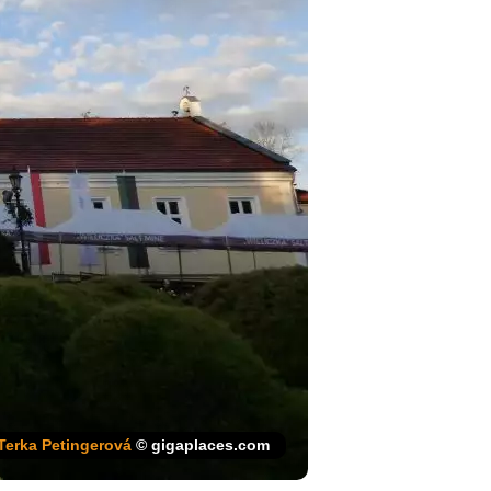
Terka Petingerová
© gigaplaces.com