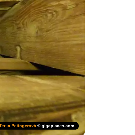
Terka Petingerová
© gigaplaces.com