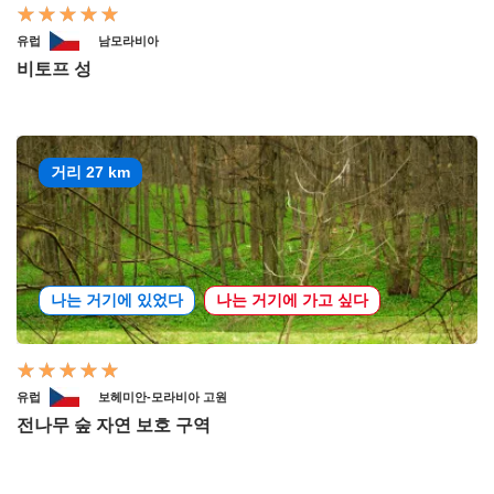
유럽
남모라비아
비토프 성
거리 27 km
나는 거기에 있었다
나는 거기에 가고 싶다
유럽
보헤미안-모라비아 고원
전나무 숲 자연 보호 구역