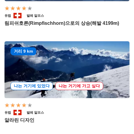
유럽
발레 알프스
림피쉬호른(Rimpfischhorn)으로의 상승(해발 4199m)
거리 9 km
나는 거기에 있었다
나는 거기에 가고 싶다
유럽
발레 알프스
알라린 디자인