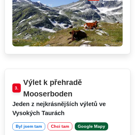
Výlet k přehradě
3.
Mooserboden
Jeden z nejkrásnějších výletů ve
Vysokých Taurách
Byl jsem tam
Chci tam
Google Mapy