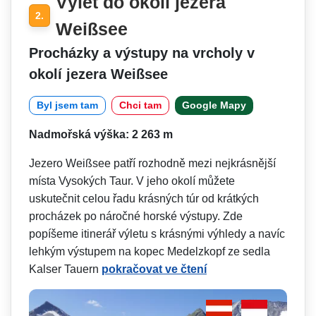
Výlet do okolí jezera
2.
Weißsee
Procházky a výstupy na vrcholy v
okolí jezera Weißsee
Byl jsem tam
Chci tam
Google Mapy
Nadmořská výška: 2 263 m
Jezero Weißsee patří rozhodně mezi nejkrásnější
místa Vysokých Taur. V jeho okolí můžete
uskutečnit celou řadu krásných túr od krátkých
procházek po náročné horské výstupy. Zde
popíšeme itinerář výletu s krásnými výhledy a navíc
lehkým výstupem na kopec Medelzkopf ze sedla
Kalser Tauern
pokračovat ve čtení