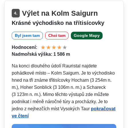
Výlet na Kolm Saigurn
4.
Krásné východisko na třítisícovky
Byl jsem tam
Chci tam
Google Mapy
Hodnocení:
Nadmořská výška: 1 586 m
Na konci dlouhého údolí Rauristal najdete
pohádkové místo – Kolm Saigurn. Je to východisko
hned na tři známe třítisícovky Hocharn (3 254m n.
m.), Hoher Sonblick (3 106m n. m.) a Schareck
(3 123m n. m.). Mimo těchto výstupů zde můžete
podnikat i méně náročné túry a procházky. Je to
jedno z nejhezčích míst Vysokých Taur
pokračovat
ve čtení