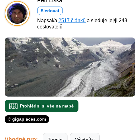
Petr Liška
Sledovat
Napsal/a
2517 článků
a sleduje jej/ji 248
cestovatelů
Prohlédni si vše na mapě
© gigaplaces.com
Vhodné pro:
Turisty
Výletníky