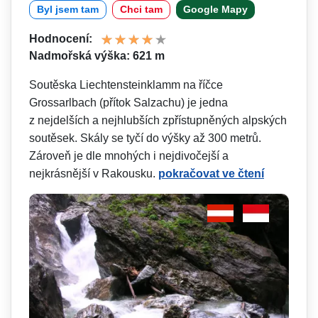
Byl jsem tam
Chci tam
Google Mapy
Hodnocení:
Nadmořská výška: 621 m
Soutěska Liechtensteinklamm na říčce
Grossarlbach (přítok Salzachu) je jedna
z nejdelších a nejhlubších zpřístupněných alpských
soutěsek. Skály se tyčí do výšky až 300 metrů.
Zároveň je dle mnohých i nejdivočejší a
nejkrásnější v Rakousku.
pokračovat ve čtení