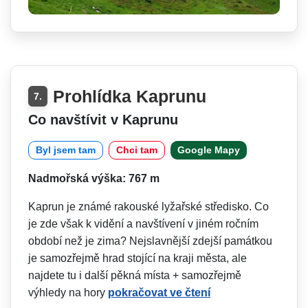
Prohlídka Kaprunu
7.
Co navštívit v Kaprunu
Byl jsem tam
Chci tam
Google Mapy
Nadmořská výška: 767 m
Kaprun je známé rakouské lyžařské středisko. Co
je zde však k vidění a navštívení v jiném ročním
období než je zima? Nejslavnější zdejší památkou
je samozřejmě hrad stojící na kraji města, ale
najdete tu i další pěkná místa + samozřejmě
výhledy na hory
pokračovat ve čtení