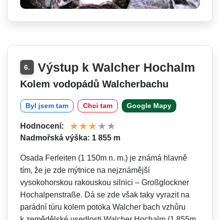
Výstup k Walcher Hochalm
6.
Kolem vodopádů Walcherbachu
Byl jsem tam
Chci tam
Google Mapy
Hodnocení:
Nadmořská výška: 1 855 m
Osada Ferleiten (1 150m n. m.) je známá hlavně
tím, že je zde mýtnice na nejznámější
vysokohorskou rakouskou silnici – Großglockner
Hochalpenstraße. Dá se zde však taky vyrazit na
parádní túru kolem potoka Walcher bach vzhůru
k zemědělské usedlosti Walcher Hochalm (1 855m