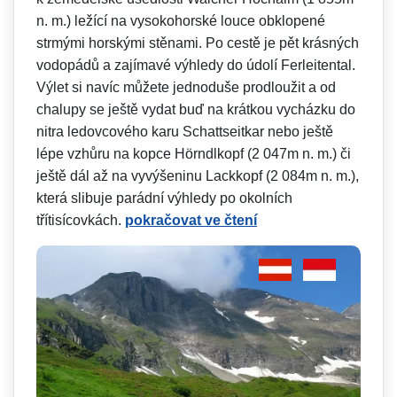
n. m.) ležící na vysokohorské louce obklopené
strmými horskými stěnami. Po cestě je pět krásných
vodopádů a zajímavé výhledy do údolí Ferleitental.
Výlet si navíc můžete jednoduše prodloužit a od
chalupy se ještě vydat buď na krátkou vycházku do
nitra ledovcového karu Schattseitkar nebo ještě
lépe vzhůru na kopce Hörndlkopf (2 047m n. m.) či
ještě dál až na vyvýšeninu Lackkopf (2 084m n. m.),
která slibuje parádní výhledy po okolních
třítisícovkách.
pokračovat ve čtení