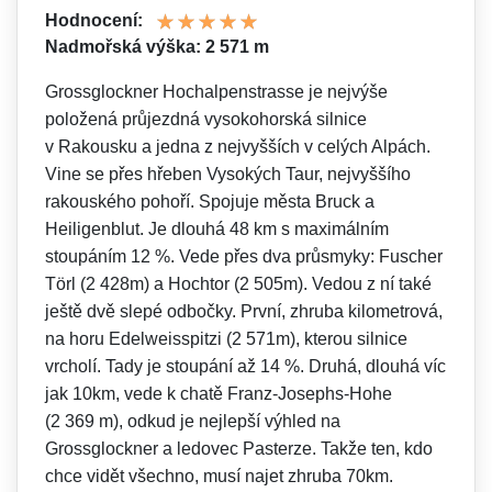
Hodnocení:
Nadmořská výška: 2 571 m
Grossglockner Hochalpenstrasse je nejvýše
položená průjezdná vysokohorská silnice
v Rakousku a jedna z nejvyšších v celých Alpách.
Vine se přes hřeben Vysokých Taur, nejvyššího
rakouského pohoří. Spojuje města Bruck a
Heiligenblut. Je dlouhá 48 km s maximálním
stoupáním 12 %. Vede přes dva průsmyky: Fuscher
Törl (2 428m) a Hochtor (2 505m). Vedou z ní také
ještě dvě slepé odbočky. První, zhruba kilometrová,
na horu Edelweisspitzi (2 571m), kterou silnice
vrcholí. Tady je stoupání až 14 %. Druhá, dlouhá víc
jak 10km, vede k chatě Franz-Josephs-Hohe
(2 369 m), odkud je nejlepší výhled na
Grossglockner a ledovec Pasterze. Takže ten, kdo
chce vidět všechno, musí najet zhruba 70km.