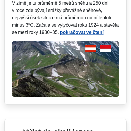
V zimě je tu průměrně 5 metrů sněhu a 250 dní
v roce zde bývají srážky převážně sněhové,
nejvyšší úsek silnice má průměrnou roční teplotu
mínus 3ºC. Začala se vytyčovat roku 1924 a stavěla
se mezi roky 1930–35.
pokračovat ve čtení