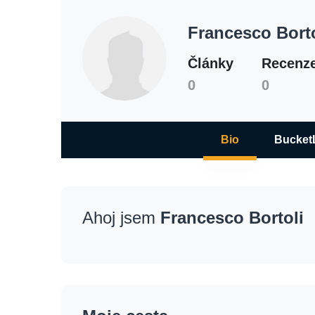
Francesco Borto
Články
Recenz
0
0
Bio
BucketL
Ahoj jsem
Francesco Bortoli