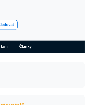
Sledovat
 tam
Články