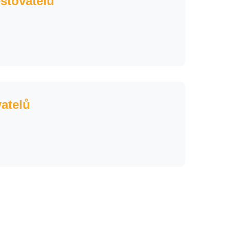
estovatelů
vatelů