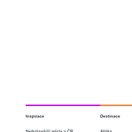
Inspirace
Destinace
Nejkrásnější místa v ČR
Afrika