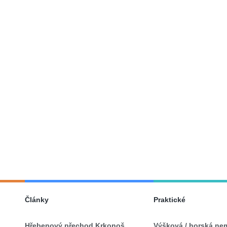
Články
Praktické
Hřebenový přechod Krkonoš
Výšková / horská ne