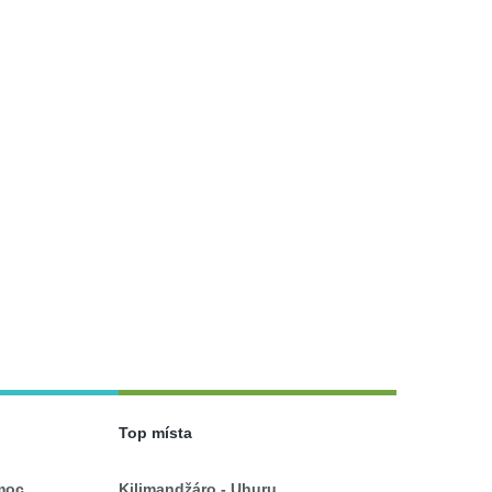
Top místa
moc
Kilimandžáro - Uhuru