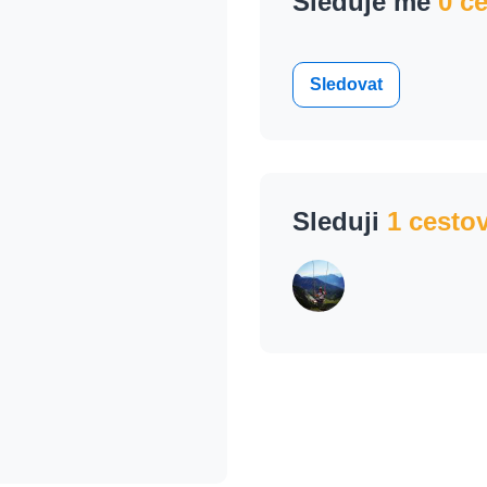
Sleduje mě
0 c
Sledovat
Sleduji
1 cesto