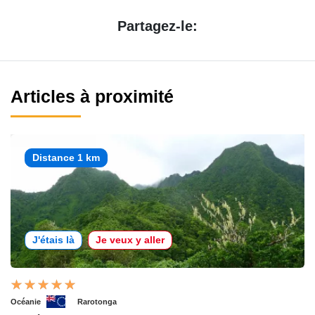
Partagez-le:
Articles à proximité
Distance 1 km
J'étais là
Je veux y aller
Océanie
Rarotonga