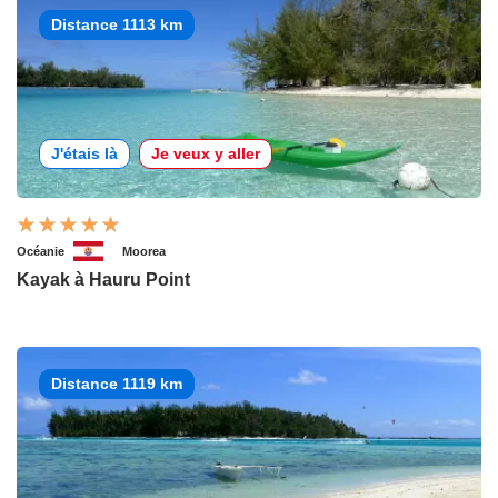
Distance 1113 km
J'étais là
Je veux y aller
Océanie
Moorea
Kayak à Hauru Point
Distance 1119 km