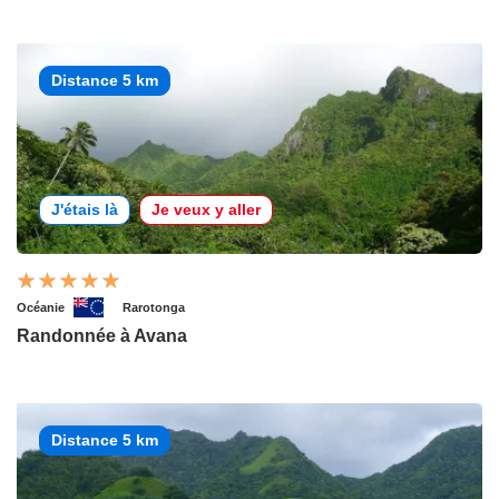
Distance 5 km
J'étais là
Je veux y aller
Océanie
Rarotonga
Randonnée à Avana
Distance 5 km