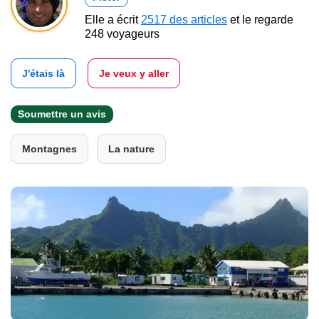
Elle a écrit
2517 des articles
et le regarde
248 voyageurs
J'étais là
Je veux y aller
Soumettre un avis
Montagnes
La nature