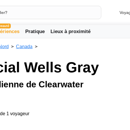
Voya
veauté
ériences
Pratique
Lieux à proximité
Nord
Canada
cial Wells Gray
dienne de Clearwater
arde 1 voyageur