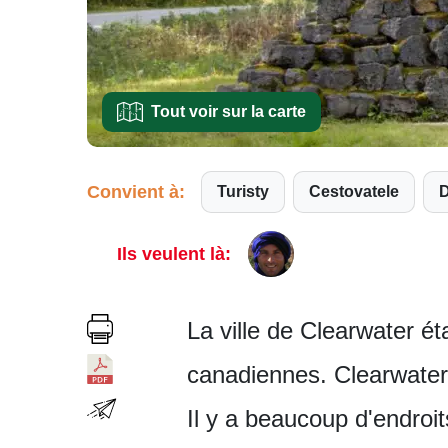
Tout voir sur la carte
Convient à:
Turisty
Cestovatele
Ils veulent là:
La ville de Clearwater é
canadiennes. Clearwater
Il y a beaucoup d'endroi