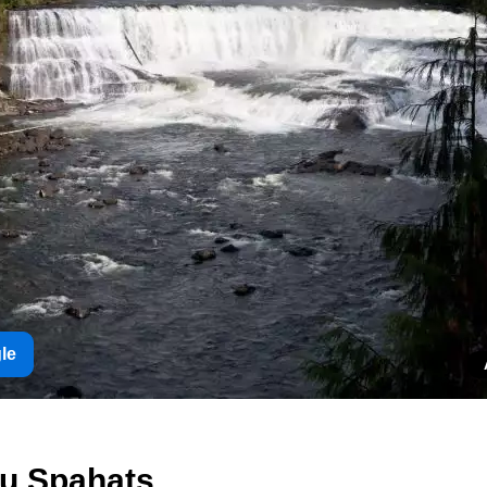
gle
au Spahats