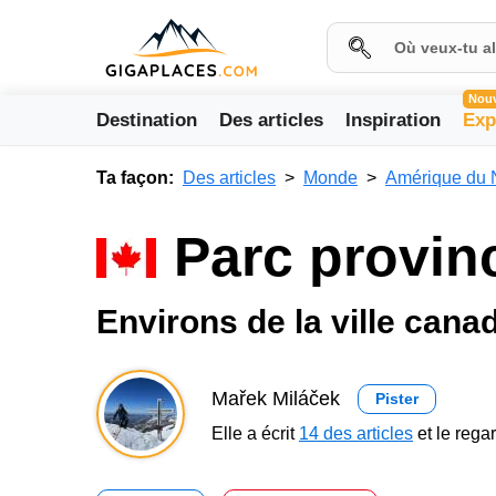
Nou
Destination
Des articles
Inspiration
Exp
Ta façon:
Des articles
Monde
Amérique du 
Parc provin
Environs de la ville cana
Mařek Miláček
Pister
Elle a écrit
14 des articles
et le reg