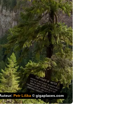
Auteur:
Petr Liška
© gigaplaces.com