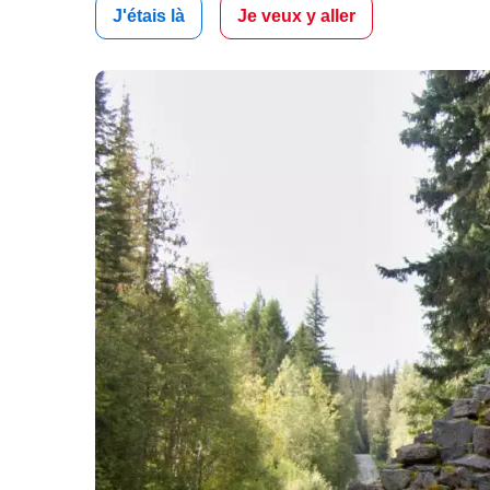
J'étais là
Je veux y aller