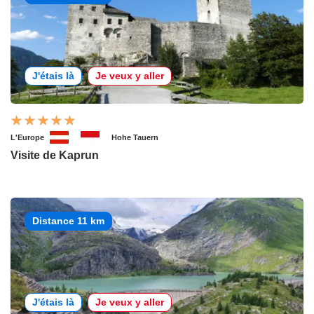
J'étais là
Je veux y aller
L'Europe
Hohe Tauern
Visite de Kaprun
Distance 11 km
J'étais là
Je veux y aller