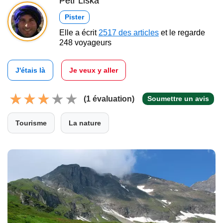
Petr Liška
Pister
Elle a écrit
2517 des articles
et le regarde
248 voyageurs
J'étais là
Je veux y aller
(1 évaluation)
Soumettre un avis
Tourisme
La nature