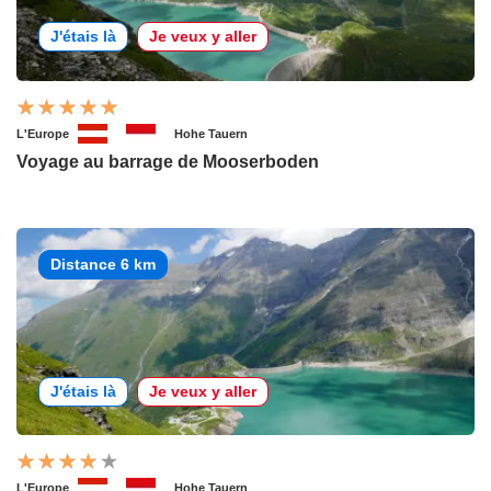
J'étais là
Je veux y aller
L'Europe
Hohe Tauern
Voyage au barrage de Mooserboden
Distance 6 km
J'étais là
Je veux y aller
L'Europe
Hohe Tauern