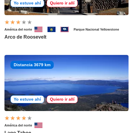
Yo estuve ahí
Quiero ir allí
América del norte
Parque Nacional Yellowstone
Arco de Roosevelt
Distancia 3679 km
Yo estuve ahí
Quiero ir allí
América del norte
Lago Tahoe