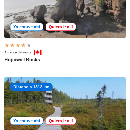
Yo estuve ahí
Quiero ir allí
América del norte
Hopewell Rocks
Distancia 1312 km
Yo estuve ahí
Quiero ir allí