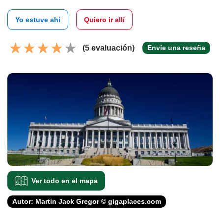
Yo estuve ahí
Quiero ir allí
(5 evaluación)
Envíe una reseña
Ver todo en el mapa
Autor: Martin Jack Gregor © gigaplaces.com