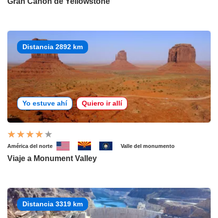
Gran Cañón de Yellowstone
Distancia 2892 km
Yo estuve ahí
Quiero ir allí
América del norte
Valle del monumento
Viaje a Monument Valley
Distancia 3319 km