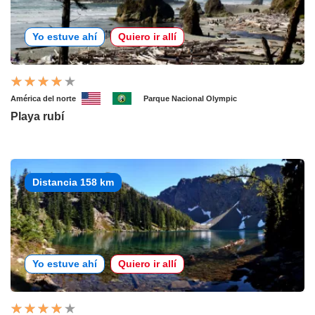
Yo estuve ahí
Quiero ir allí
América del norte
Parque Nacional Olympic
Playa rubí
Distancia 158 km
Yo estuve ahí
Quiero ir allí