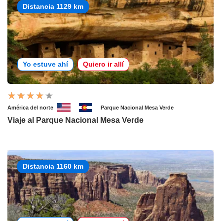
Distancia 1129 km
Yo estuve ahí
Quiero ir allí
América del norte
Parque Nacional Mesa Verde
Viaje al Parque Nacional Mesa Verde
Distancia 1160 km