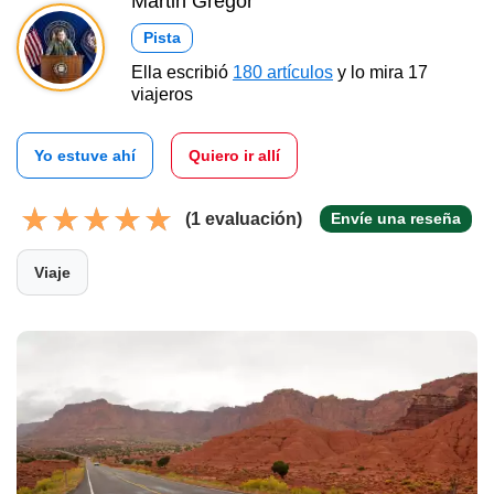
Martin Gregor
Pista
Ella escribió
180 artículos
y lo mira 17
viajeros
Yo estuve ahí
Quiero ir allí
(1 evaluación)
Envíe una reseña
Viaje