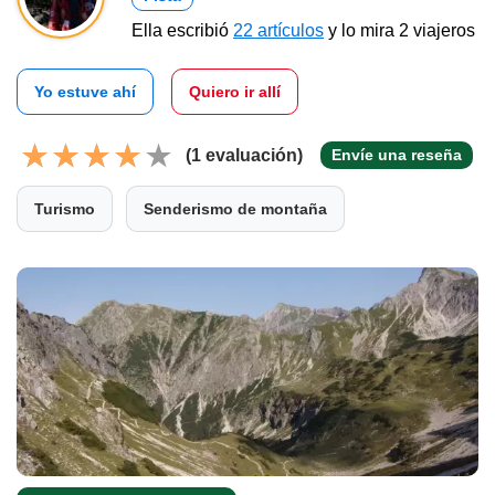
Ella escribió
22 artículos
y lo mira 2 viajeros
Yo estuve ahí
Quiero ir allí
(1 evaluación)
Envíe una reseña
Turismo
Senderismo de montaña