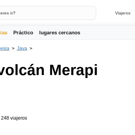
Viajeros
ias
Práctico
lugares cercanos
esia
Java
volcán Merapi
l
a 248 viajeros