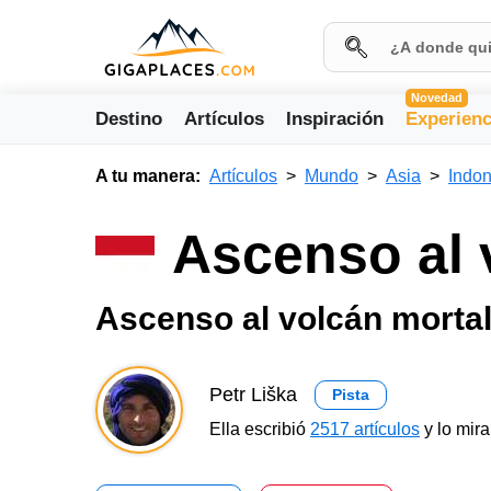
Novedad
Destino
Artículos
Inspiración
Experienc
A tu manera:
Artículos
Mundo
Asia
Indon
Ascenso al 
Ascenso al volcán morta
Petr Liška
Pista
Ella escribió
2517 artículos
y lo mir