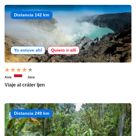
Distancia 142 km
Yo estuve ahí
Quiero ir allí
Asia
Java
Viaje al cráter Ijen
Distancia 249 km