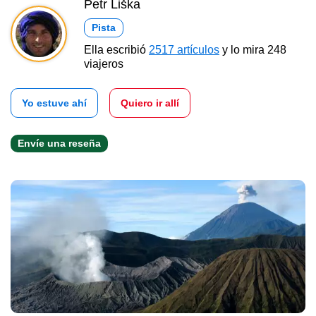
Petr Liška
Pista
Ella escribió
2517 artículos
y lo mira 248
viajeros
Yo estuve ahí
Quiero ir allí
Envíe una reseña