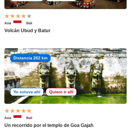
Asia
Bali
Volcán Ubud y Batur
Distancia 262 km
Yo estuve ahí
Quiero ir allí
Asia
Bali
Un recorrido por el templo de Goa Gajah