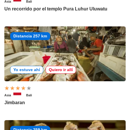
Asia
Bali
Un recorrido por el templo Pura Luhur Uluwatu
Distancia 257 km
Yo estuve ahí
Quiero ir allí
Asia
Bali
Jimbaran
Distancia 259 km