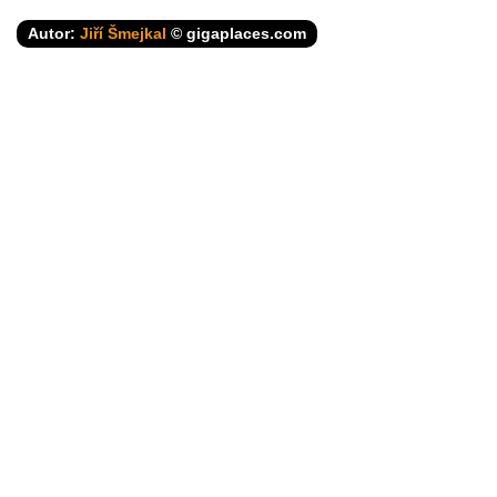
Autor:
Jiří Šmejkal
© gigaplaces.com