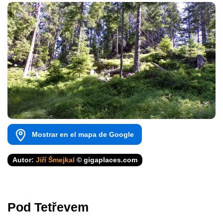
Mostrar en el mapa de Google
Autor:
Jiří Šmejkal
© gigaplaces.com
Pod Tetřevem