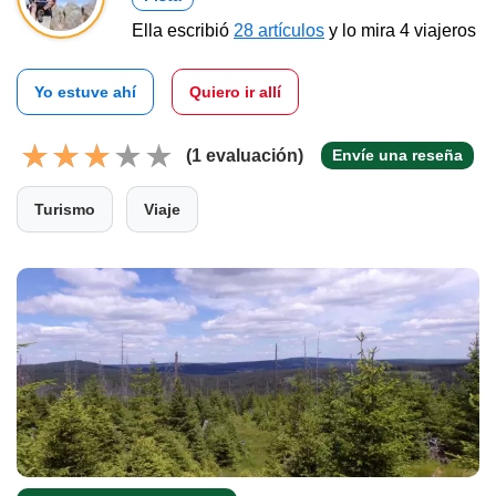
Ella escribió
28 artículos
y lo mira 4 viajeros
Yo estuve ahí
Quiero ir allí
(1 evaluación)
Envíe una reseña
Turismo
Viaje