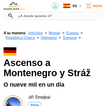
ES
MENU
A tu manera:
Artículos
Mundo
Europa
República Checa
Alemania
Šumava
Ascenso a
Montenegro y Stráž
O nueve mil en un día
Jiří Šmejkal
Pista