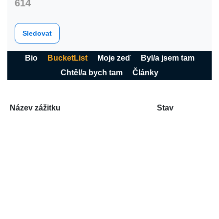
614
Sledovat
Bio
BucketList
Moje zeď
Byl/a jsem tam
Chtěl/a bych tam
Články
Název zážitku
Stav