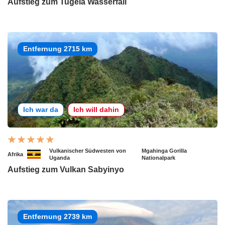
Aufstieg zum Tugela Wasserfall
Entfernung 2715 km
Ich war da
Ich will dahin
Vulkanischer Südwesten von
Mgahinga Gorilla
Afrika
Uganda
Nationalpark
Aufstieg zum Vulkan Sabyinyo
Entfernung 2739 km