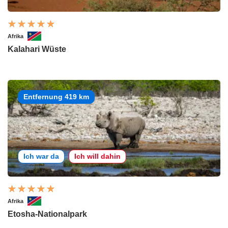
Afrika
Kalahari Wüste
Entfernung 419 km
Ich war da
Ich will dahin
Afrika
Etosha-Nationalpark