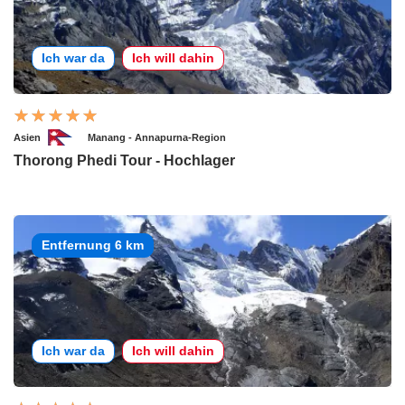
Ich war da
Ich will dahin
Asien
Manang - Annapurna-Region
Thorong Phedi Tour - Hochlager
Entfernung 6 km
Ich war da
Ich will dahin