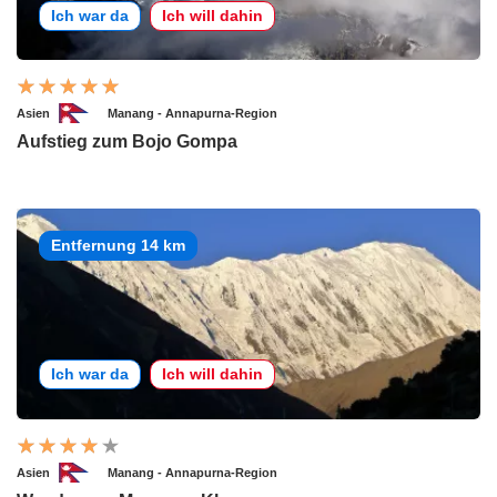
Ich war da
Ich will dahin
Asien
Manang - Annapurna-Region
Aufstieg zum Bojo Gompa
Entfernung 14 km
Ich war da
Ich will dahin
Asien
Manang - Annapurna-Region