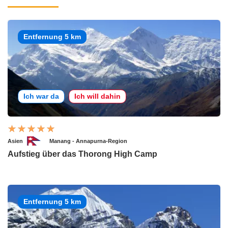
Entfernung 5 km
Ich war da
Ich will dahin
Asien
Manang - Annapurna-Region
Aufstieg über das Thorong High Camp
Entfernung 5 km