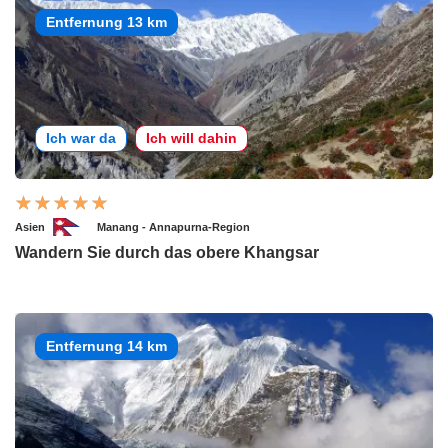
Entfernung 13 km
Ich war da
Ich will dahin
Asien
Manang - Annapurna-Region
Wandern Sie durch das obere Khangsar
Entfernung 14 km