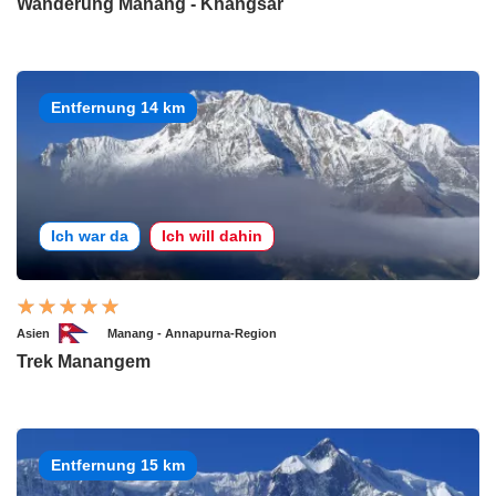
Wanderung Manang - Khangsar
Entfernung 14 km
Ich war da
Ich will dahin
Asien
Manang - Annapurna-Region
Trek Manangem
Entfernung 15 km