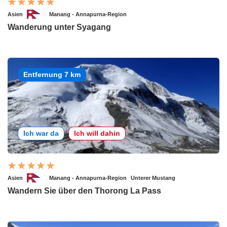
Asien
Manang - Annapurna-Region
Wanderung unter Syagang
Entfernung 7 km
Ich war da
Ich will dahin
Asien
Manang - Annapurna-Region
Unterer Mustang
Wandern Sie über den Thorong La Pass