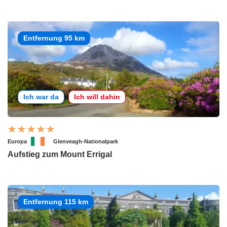
Entfernung 95 km
Ich war da
Ich will dahin
Europa
Glenveagh-Nationalpark
Aufstieg zum Mount Errigal
Entfernung 115 km