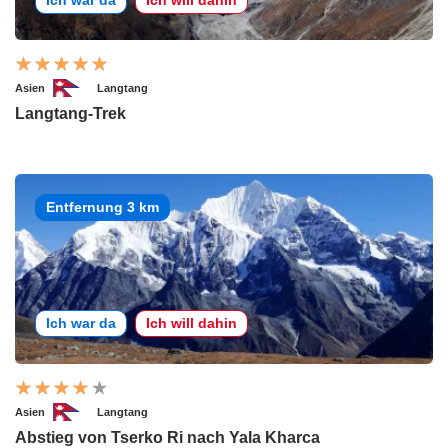
Ich war da
Ich will dahin
Asien
Langtang
Langtang-Trek
Entfernung 3 km
Ich war da
Ich will dahin
Asien
Langtang
Abstieg von Tserko Ri nach Yala Kharca