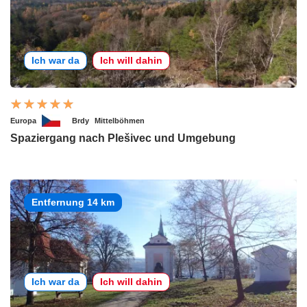
Ich war da
Ich will dahin
Europa
Brdy
Mittelböhmen
Spaziergang nach Plešivec und Umgebung
Entfernung 14 km
Ich war da
Ich will dahin