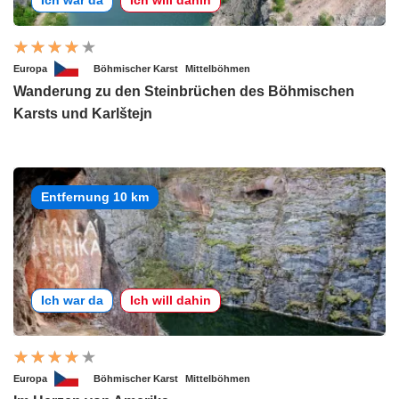
Ich war da
Ich will dahin
Europa
Böhmischer Karst
Mittelböhmen
Wanderung zu den Steinbrüchen des Böhmischen
Karsts und Karlštejn
Entfernung 10 km
Ich war da
Ich will dahin
Europa
Böhmischer Karst
Mittelböhmen