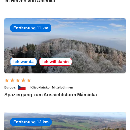
Im Herzen von Amerika
Entfernung 11 km
Ich war da
Ich will dahin
Europa
Křivoklátsko
Mittelböhmen
Spaziergang zum Aussichtsturm Máminka
Entfernung 12 km