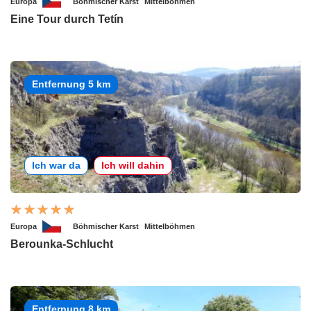
Europa
Böhmischer Karst
Mittelböhmen
Eine Tour durch Tetín
Entfernung 5 km
Ich war da
Ich will dahin
Europa
Böhmischer Karst
Mittelböhmen
Berounka-Schlucht
Entfernung 8 km