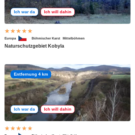
Ich war da
Ich will dahin
Europa
Böhmischer Karst
Mittelböhmen
Naturschutzgebiet Kobyla
Entfernung 4 km
Ich war da
Ich will dahin