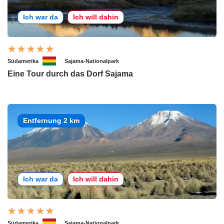
Ich war da
Ich will dahin
Südamerika
Sajama-Nationalpark
Eine Tour durch das Dorf Sajama
Entfernung 2 km
Ich war da
Ich will dahin
Südamerika
Sajama-Nationalpark