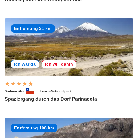
Entfernung 31 km
Ich war da
Ich will dahin
Südamerika
Lauca-Nationalpark
Spaziergang durch das Dorf Parinacota
Entfernung 198 km