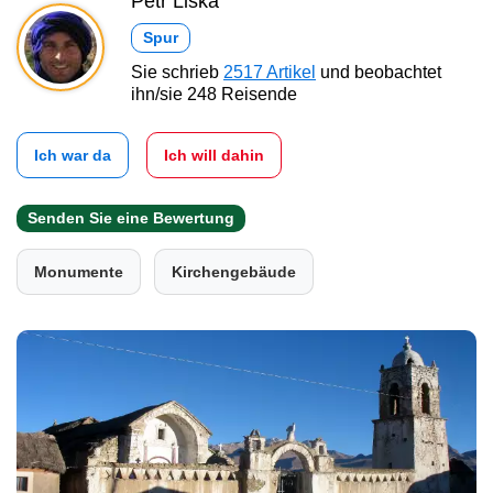
Petr Liška
Spur
Sie schrieb
2517 Artikel
und beobachtet
ihn/sie 248 Reisende
Ich war da
Ich will dahin
Senden Sie eine Bewertung
Monumente
Kirchengebäude