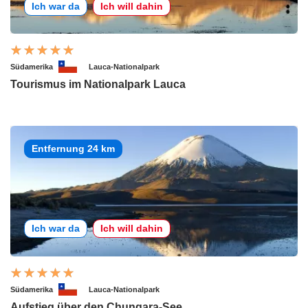
Ich war da
Ich will dahin
Südamerika
Lauca-Nationalpark
Tourismus im Nationalpark Lauca
Entfernung 24 km
Ich war da
Ich will dahin
Südamerika
Lauca-Nationalpark
Aufstieg über den Chungara-See