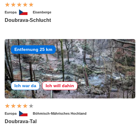
Europa
Eisenberge
Doubrava-Schlucht
Entfernung 25 km
Ich war da
Ich will dahin
Europa
Böhmisch-Mährisches Hochland
Doubrava-Tal