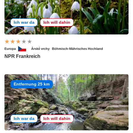
Ich war da
Ich will dahin
Europa
Árské vrchy
Böhmisch-Mährisches Hochland
NPR Frankreich
Entfernung 25 km
Ich war da
Ich will dahin