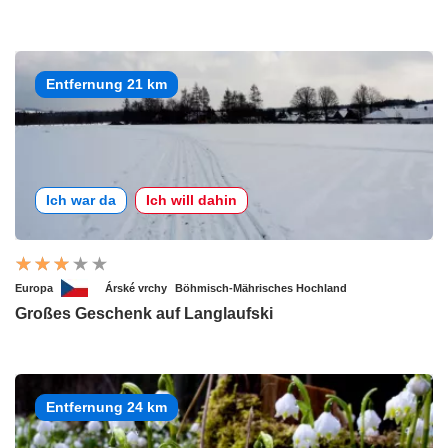
Entfernung 21 km
Ich war da
Ich will dahin
Europa
Árské vrchy
Böhmisch-Mährisches Hochland
Großes Geschenk auf Langlaufski
Entfernung 24 km