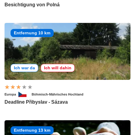
Besichtigung von Polná
Entfernung 10 km
Ich war da
Ich will dahin
Europa
Böhmisch-Mährisches Hochland
Deadline Přibyslav - Sázava
Entfernung 13 km