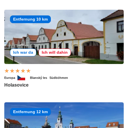
Entfernung 10 km
Ich war da
Ich will dahin
Europa
Blanský les
Südböhmen
Holasovice
Entfernung 12 km