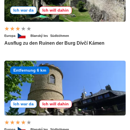
Ich war da
Ich will dahin
Europa
Blanský les
Südböhmen
Ausflug zu den Ruinen der Burg Dívčí Kámen
Entfernung 6 km
Ich war da
Ich will dahin
Europa
Blanský les
Südböhmen