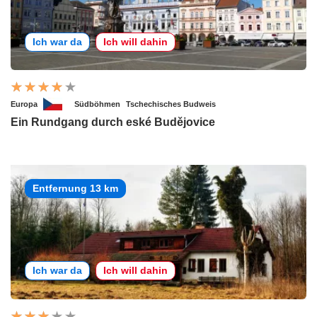
Ich war da
Ich will dahin
Europa
Südböhmen
Tschechisches Budweis
Ein Rundgang durch eské Budějovice
Entfernung 13 km
Ich war da
Ich will dahin