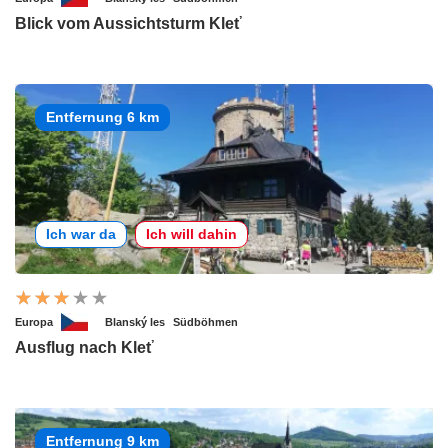
Blick vom Aussichtsturm Kleť
Entfernung 6 km
Ich war da
Ich will dahin
Europa
Blanský les
Südböhmen
Ausflug nach Kleť
Entfernung 9 km