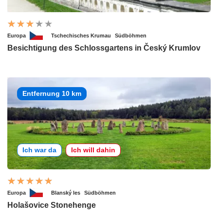
Europa
Tschechisches Krumau
Südböhmen
Besichtigung des Schlossgartens in Český Krumlov
Entfernung 10 km
Ich war da
Ich will dahin
Europa
Blanský les
Südböhmen
Holašovice Stonehenge