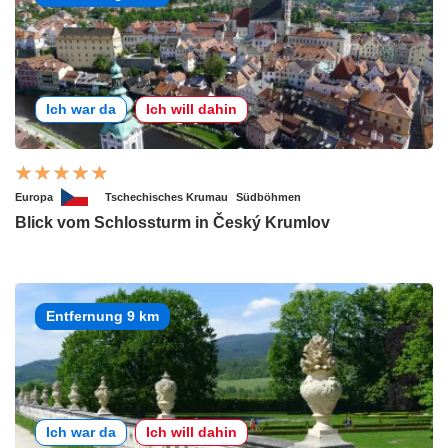
Ich war da
Ich will dahin
Europa
Tschechisches Krumau
Südböhmen
Blick vom Schlossturm in Český Krumlov
Entfernung 9 km
Ich war da
Ich will dahin