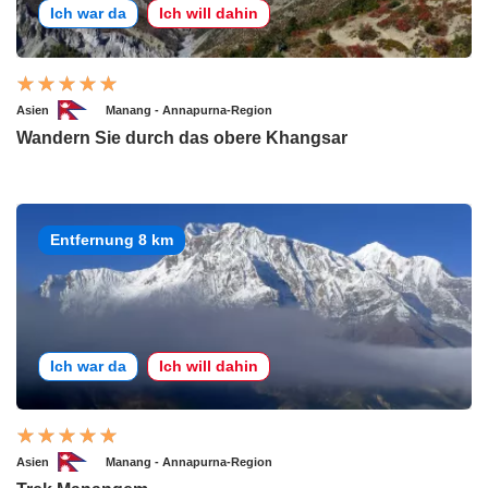
Ich war da
Ich will dahin
Asien
Manang - Annapurna-Region
Wandern Sie durch das obere Khangsar
Entfernung 8 km
Ich war da
Ich will dahin
Asien
Manang - Annapurna-Region