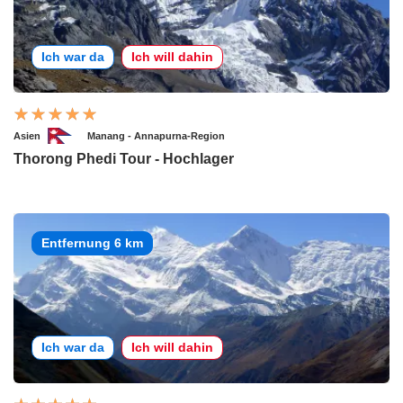
Ich war da
Ich will dahin
Asien
Manang - Annapurna-Region
Thorong Phedi Tour - Hochlager
Entfernung 6 km
Ich war da
Ich will dahin