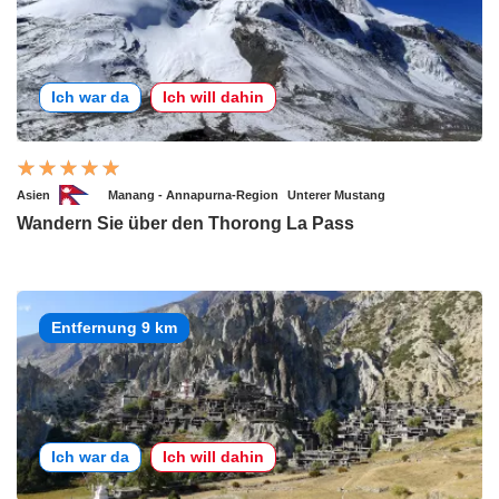
Ich war da
Ich will dahin
Asien
Manang - Annapurna-Region
Unterer Mustang
Wandern Sie über den Thorong La Pass
Entfernung 9 km
Ich war da
Ich will dahin