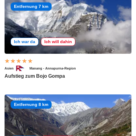
Entfernung 7 km
Ich war da
Ich will dahin
Asien
Manang - Annapurna-Region
Aufstieg zum Bojo Gompa
Entfernung 8 km