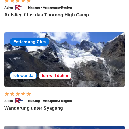
Asien
Manang - Annapurna-Region
Aufstieg über das Thorong High Camp
Entfernung 7 km
Ich war da
Ich will dahin
Asien
Manang - Annapurna-Region
Wanderung unter Syagang