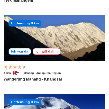
Trek Manangem
Entfernung 8 km
Ich war da
Ich will dahin
Asien
Manang - Annapurna-Region
Wanderung Manang - Khangsar
Entfernung 9 km