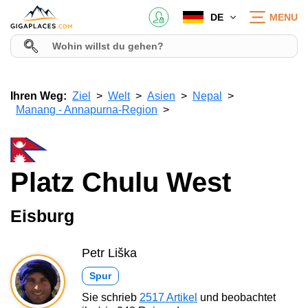
DE
MENU
Ihren Weg:
Ziel
Welt
Asien
Nepal
Manang - Annapurna-Region
Platz Chulu West
Eisburg
Petr Liška
Spur
Sie schrieb
2517 Artikel
und beobachtet