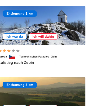
Entfernung 1 km
Ich war da
Ich will dahin
uropa
Tschechisches Paradies
Jicin
ufstieg nach Zebin
Entfernung 3 km