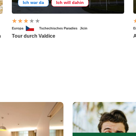
Ich war da
Ich will dahin
Europa
Tschechisches Paradies
Jicin
E
n
Tour durch Valdice
A