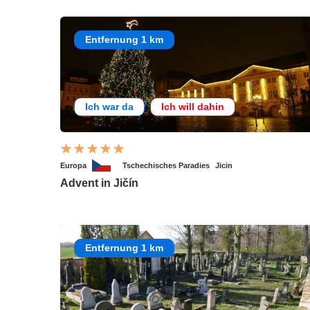
Entfernung 1 km
Ich war da
Ich will dahin
Europa
Tschechisches Paradies
Jicin
Advent in Jičín
Entfernung 1 km