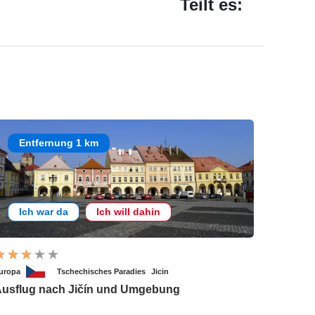
Teilt es:
Entfernung 1 km
Ich war da
Ich will dahin
uropa
Tschechisches Paradies
Jicin
usflug nach Jičín und Umgebung