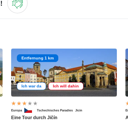
!
Entfernung 1 km
Ich war da
Ich will dahin
Europa
Tschechisches Paradies
Jicin
E
Eine Tour durch Jičín
A