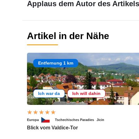
Applaus dem Autor des Artikels
Artikel in der Nähe
Entfernung 1 km
Ich war da
Ich will dahin
Europa
Tschechisches Paradies
Jicin
Blick vom Valdice-Tor