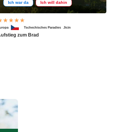
Ich war da
Ich will dahin
uropa
Tschechisches Paradies
Jicin
ufstieg zum Brad