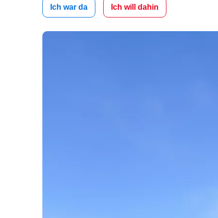
Ich war da
Ich will dahin