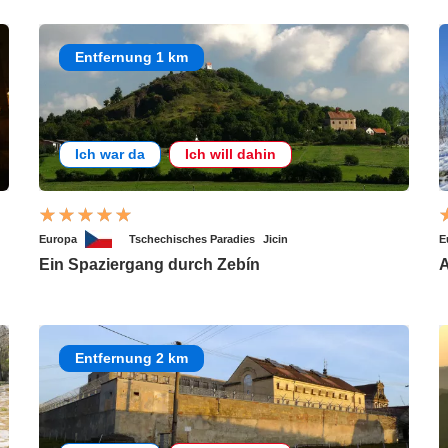
Entfernung 1 km
Ich war da
Ich will dahin
Europa
Tschechisches Paradies
Jicin
E
Ein Spaziergang durch Zebín
A
Entfernung 2 km