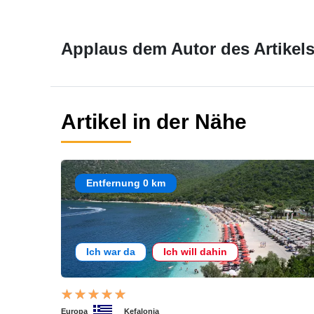
Applaus dem Autor des Artikels
Artikel in der Nähe
Entfernung 0 km
Ich war da
Ich will dahin
Europa
Kefalonia