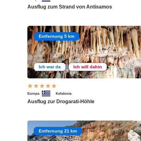
Ausflug zum Strand von Antisamos
Entfernung 5 km
Ich war da
Ich will dahin
Europa
Kefalonia
Ausflug zur Drogarati-Höhle
Entfernung 21 km