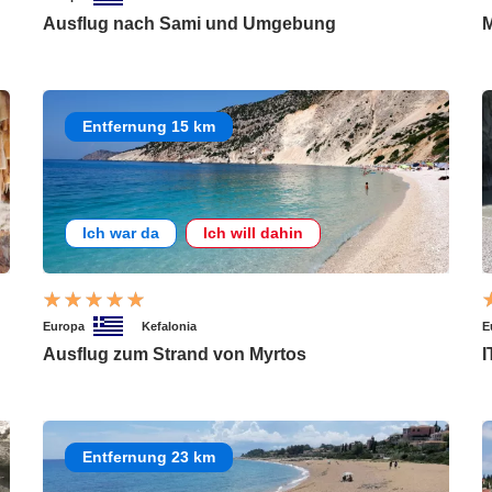
Ausflug nach Sami und Umgebung
M
Entfernung 15 km
Ich war da
Ich will dahin
Europa
Kefalonia
E
Ausflug zum Strand von Myrtos
I
Entfernung 23 km