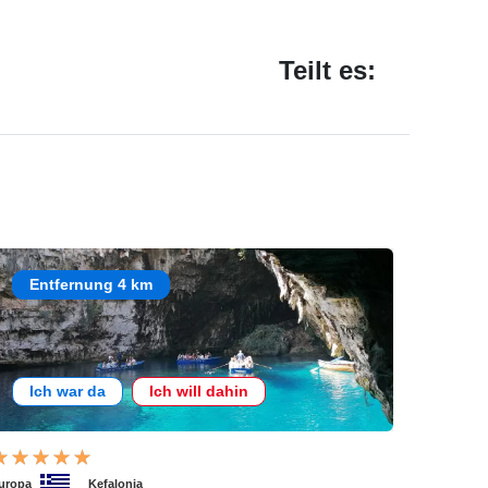
Teilt es:
Entfernung 4 km
Ich war da
Ich will dahin
uropa
Kefalonia