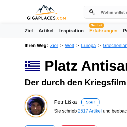
Neuheit
Ziel
Artikel
Inspiration
Erfahrungen
P
Ihren Weg:
Ziel
Welt
Europa
Griechenla
Platz Antis
Der durch den Kriegsfil
Petr Liška
Spur
Sie schrieb
2517 Artikel
und beobach