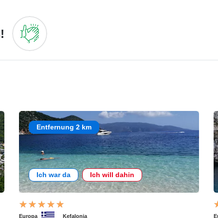
!
Entfernung 2 km
Ich war da
Ich will dahin
Europa
Kefalonia
E