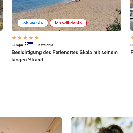
Ich war da
Ich will dahin
Europa
Kefalonia
E
Besichtigung des Ferienortes Skala mit seinem
F
langen Strand