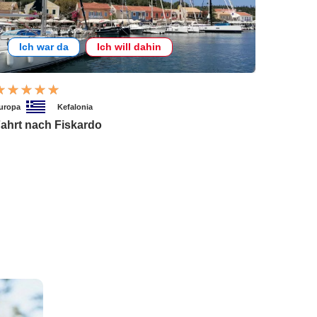
Ich war da
Ich will dahin
uropa
Kefalonia
ahrt nach Fiskardo