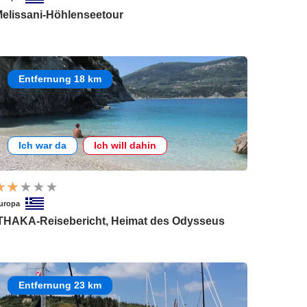
elissani-Höhlenseetour
Entfernung 18 km
Ich war da
Ich will dahin
uropa
THAKA-Reisebericht, Heimat des Odysseus
Entfernung 23 km