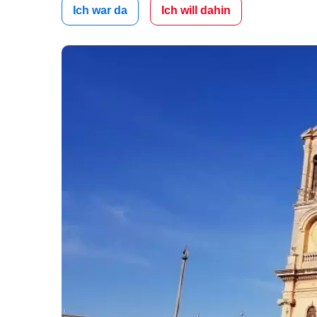
Ich war da
Ich will dahin