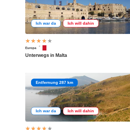
Ich war da
Ich will dahin
Europa
Unterwegs in Malta
Entfernung 287 km
Ich war da
Ich will dahin