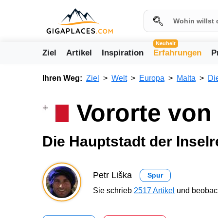
Neuheit
Ziel
Artikel
Inspiration
Erfahrungen
P
Ihren Weg:
Ziel
Welt
Europa
Malta
Di
Vororte von 
Die Hauptstadt der Inselr
Petr Liška
Spur
Sie schrieb
2517 Artikel
und beobach