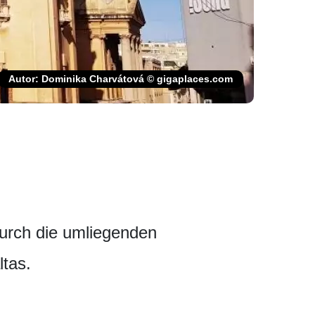
Autor: Dominika Charvátová © gigaplaces.com
 durch die umliegenden
ltas.