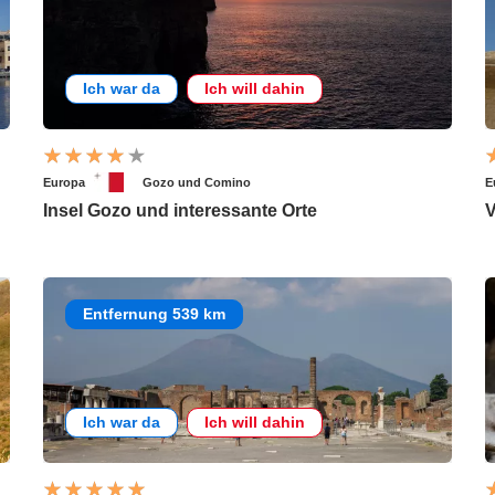
Ich war da
Ich will dahin
Europa
Gozo und Comino
E
Insel Gozo und interessante Orte
V
Entfernung 539 km
Ich war da
Ich will dahin