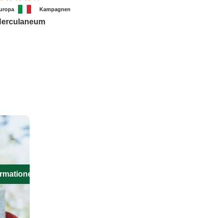
uropa
Kampagnen
Herculaneum
ormationen aus