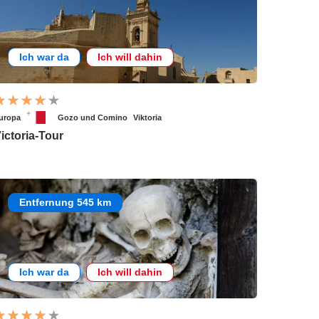
Ich war da
Ich will dahin
uropa
Gozo und Comino
Viktoria
ictoria-Tour
Entfernung 545 km
Ich war da
Ich will dahin