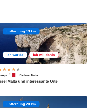
Entfernung 13 km
Ich war da
Ich will dahin
uropa
Die Insel Malta
nsel Malta und interessante Orte
Entfernung 29 km